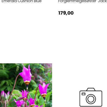
- 'Emerald Cushion Blue'
Forglemmegeisøster 'Jack 
179,00