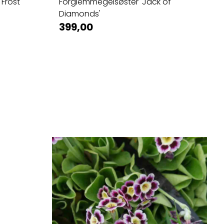
Frost'
Forglemmegeisøster 'Jack of
Diamonds'
399,00