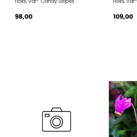
Floks, Vår- 'Candy Stripes'
Floks, Vår
98,00
109,00