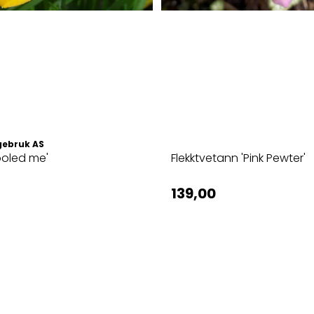
gebruk AS
Fooled me'
Flekktvetann 'Pink Pewter'
139,00