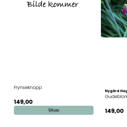
Frynseknopp
Nygård Ha
Gudeblo
149,00
149,00
Kjøp