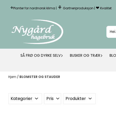
Hopp til innhold
⌖
⚘
❤︎
Planter for nordnorsk klima |
Gartneriproduksjon |
Kvalitet
SÅ FRØ OG DYRKE SELV
BUSKER OG TRÆR
BL
Hjem
/
BLOMSTER OG STAUDER
Kategorier
Pris
Produkter