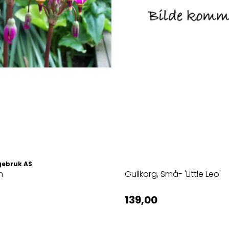
gebruk AS
m
Gullkorg, Små- 'Little Leo'
139,00